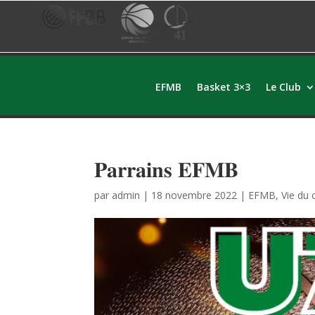
EFMB
Basket 3×3
Le Club
𝐏𝐚𝐫𝐫𝐚𝐢𝐧𝐬 𝐄𝐅𝐌𝐁
par
admin
|
18 novembre 2022
|
EFMB
,
Vie du 