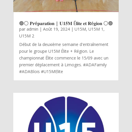
🟢⚪ 𝐏𝐫é𝐩𝐚𝐫𝐚𝐭𝐢𝐨𝐧 | 𝐔𝟏𝟓𝐌 É𝐥𝐢𝐭𝐞 𝐞𝐭 𝐑é𝐠𝐢𝐨𝐧 ⚪🟢
par
admin
|
Août 19, 2024
|
U15M
,
U15M 1
,
U15M 2
Début de la deuxième semaine d'entraînement
pour le groupe U15M Élite + Région. Le
championnat Élite commence le 15/09 avec un
premier déplacement à Limoges. #ADAFamily
#ADABlois #U15MElite