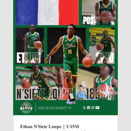
𝐄𝐭𝐡𝐚𝐧 𝐍’𝐒𝐢𝐞𝐭𝐞 𝐋𝐨𝐮𝐩𝐞 | 𝐔𝟏𝟓𝐌