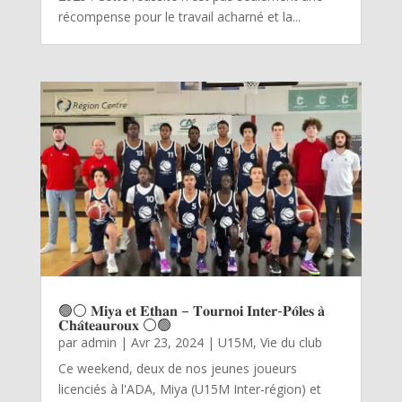
récompense pour le travail acharné et la...
🟢⚪ 𝐌𝐢𝐲𝐚 𝐞𝐭 𝐄𝐭𝐡𝐚𝐧 – 𝐓𝐨𝐮𝐫𝐧𝐨𝐢 𝐈𝐧𝐭𝐞𝐫-𝐏𝐨̂𝐥𝐞𝐬 𝐚̀
𝐂𝐡𝐚̂𝐭𝐞𝐚𝐮𝐫𝐨𝐮𝐱 ⚪🟢
par
admin
|
Avr 23, 2024
|
U15M
,
Vie du club
Ce weekend, deux de nos jeunes joueurs
licenciés à l'ADA, Miya (U15M Inter-région) et