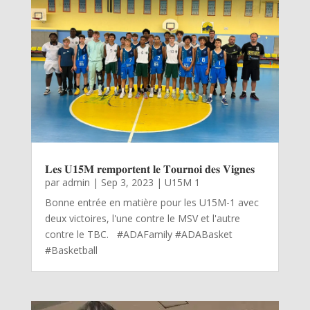
𝐋𝐞𝐬 𝐔𝟏𝟓𝐌 𝐫𝐞𝐦𝐩𝐨𝐫𝐭𝐞𝐧𝐭 𝐥𝐞 𝐓𝐨𝐮𝐫𝐧𝐨𝐢 𝐝𝐞𝐬 𝐕𝐢𝐠𝐧𝐞𝐬
par
admin
|
Sep 3, 2023
|
U15M 1
Bonne entrée en matière pour les U15M-1 avec
deux victoires, l'une contre le MSV et l'autre
contre le TBC. #ADAFamily #ADABasket
#Basketball