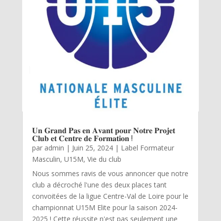
𝐔𝐧 𝐆𝐫𝐚𝐧𝐝 𝐏𝐚𝐬 𝐞𝐧 𝐀𝐯𝐚𝐧𝐭 𝐩𝐨𝐮𝐫 𝐍𝐨𝐭𝐫𝐞 𝐏𝐫𝐨𝐣𝐞𝐭
𝐂𝐥𝐮𝐛 𝐞𝐭 𝐂𝐞𝐧𝐭𝐫𝐞 𝐝𝐞 𝐅𝐨𝐫𝐦𝐚𝐭𝐢𝐨𝐧 !
par
admin
|
Juin 25, 2024
|
Label Formateur
Masculin
,
U15M
,
Vie du club
Nous sommes ravis de vous annoncer que notre
club a décroché l'une des deux places tant
convoitées de la ligue Centre-Val de Loire pour le
championnat U15M Elite pour la saison 2024-
2025 ! Cette réussite n'est pas seulement une