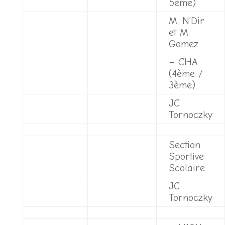
5ème)
M. N’Dir
et M.
Gomez
– CHA
(4ème /
3ème)
JC
Tornoczky
Section
Sportive
Scolaire
JC
Tornoczky