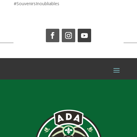
#SouvenirsInoubliables