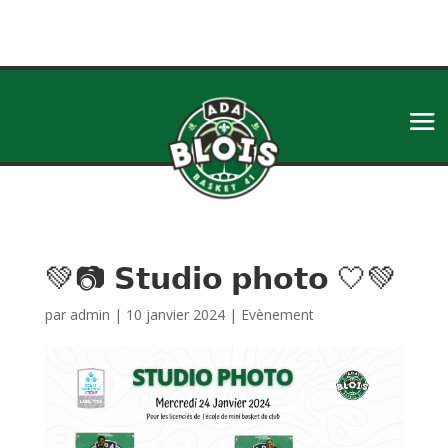
💚📷 𝗦𝘁𝘂𝗱𝗶𝗼 𝗽𝗵𝗼𝘁𝗼 🤍💚
par
admin
|
10 janvier 2024
|
Evènement