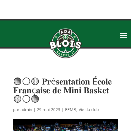
🟢⚪🟡 𝐏𝐫é𝐬𝐞𝐧𝐭𝐚𝐭𝐢𝐨𝐧 É𝐜𝐨𝐥𝐞
𝐅𝐫𝐚𝐧ç𝐚𝐢𝐬𝐞 𝐝𝐞 𝐌𝐢𝐧𝐢 𝐁𝐚𝐬𝐤𝐞𝐭
🟡⚪🟢
par
admin
|
29 mai 2023
|
EFMB
,
Vie du club