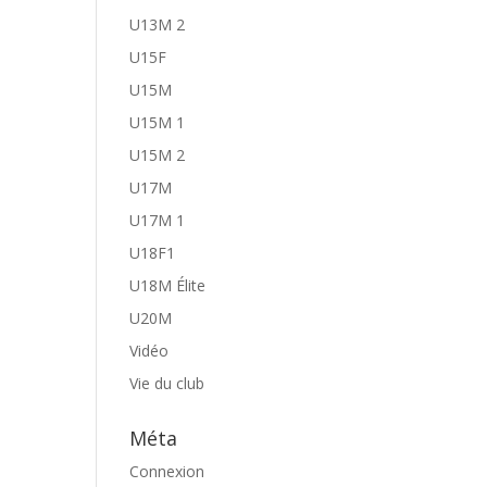
U13M 2
U15F
U15M
U15M 1
U15M 2
U17M
U17M 1
U18F1
U18M Élite
U20M
Vidéo
Vie du club
Méta
Connexion