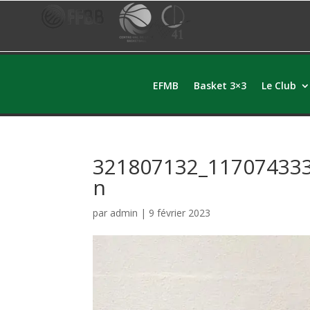
EFMB
Basket 3×3
Le Club
321807132_11707433
n
par
admin
|
9 février 2023