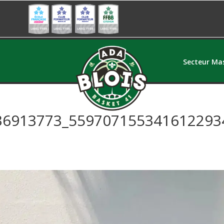
Secteur Mas
36913773_559707155341612293