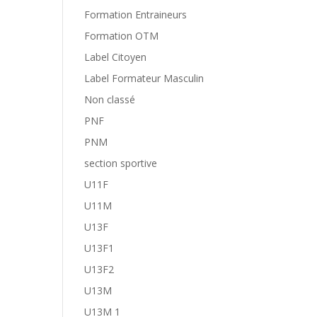
Formation Entraineurs
Formation OTM
Label Citoyen
Label Formateur Masculin
Non classé
PNF
PNM
section sportive
U11F
U11M
U13F
U13F1
U13F2
U13M
U13M 1