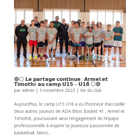
🟢⚪ 𝗟𝗲 𝗽𝗮𝗿𝘁𝗮𝗴𝗲 𝗰𝗼𝗻𝘁𝗶𝗻𝘂𝗲 : 𝗔𝗿𝗺𝗲𝗹 𝗲𝘁
𝗧𝗶𝗺𝗼𝘁𝗵é 𝗮𝘂 𝗰𝗮𝗺𝗽 𝗨𝟭𝟱 – 𝗨𝟭𝟴 ⚪🟢
par
admin
|
3 novembre 2023
|
Vie du club
Aujourd’hui, le camp U15 U18 a eu l’honneur d’accueillir
deux autres joueurs de ADA Blois Basket 41 , Armel et
Timothé, poursuivant ainsi l’engagement de l’équipe
professionnelle à inspirer la jeunesse passionnée de
basketball. Merci...