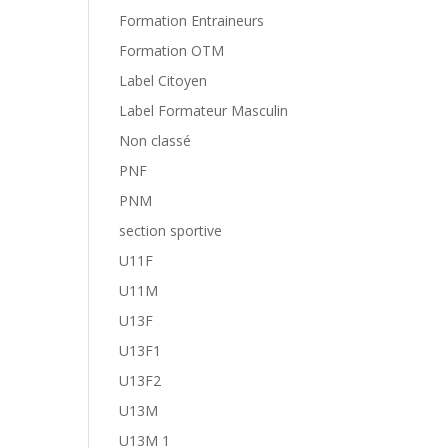
Formation Entraineurs
Formation OTM
Label Citoyen
Label Formateur Masculin
Non classé
PNF
PNM
section sportive
U11F
U11M
U13F
U13F1
U13F2
U13M
U13M 1