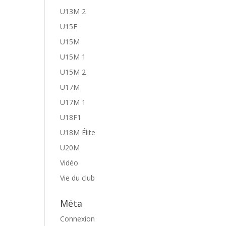
U13M 2
U15F
U15M
U15M 1
U15M 2
U17M
U17M 1
U18F1
U18M Élite
U20M
Vidéo
Vie du club
Méta
Connexion