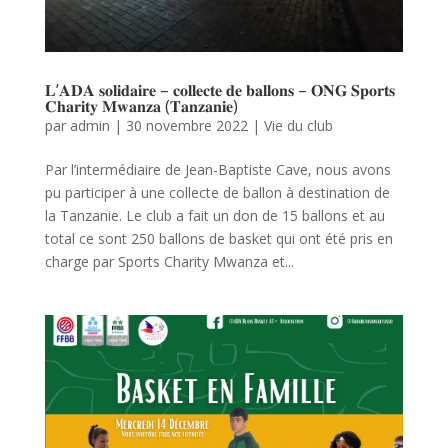
𝐋’𝐀𝐃𝐀 𝐬𝐨𝐥𝐢𝐝𝐚𝐢𝐫𝐞 – 𝐜𝐨𝐥𝐥𝐞𝐜𝐭𝐞 𝐝𝐞 𝐛𝐚𝐥𝐥𝐨𝐧𝐬 – 𝐎𝐍𝐆 𝐒𝐩𝐨𝐫𝐭𝐬
𝐂𝐡𝐚𝐫𝐢𝐭𝐲 𝐌𝐰𝐚𝐧𝐳𝐚 (𝐓𝐚𝐧𝐳𝐚𝐧𝐢𝐞)
par
admin
|
30 novembre 2022
|
Vie du club
Par l’intermédiaire de Jean-Baptiste Cave, nous avons
pu participer à une collecte de ballon à destination de
la Tanzanie. Le club a fait un don de 15 ballons et au
total ce sont 250 ballons de basket qui ont été pris en
charge par Sports Charity Mwanza et...