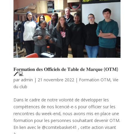
𝐅𝐨𝐫𝐦𝐚𝐭𝐢𝐨𝐧 𝐝𝐞𝐬 𝐎𝐟𝐟𝐢𝐜𝐢𝐞𝐥𝐬 𝐝𝐞 𝐓𝐚𝐛𝐥𝐞 𝐝𝐞 𝐌𝐚𝐫𝐪𝐮𝐞 (𝐎𝐓𝐌)
🖍️💻
par
admin
|
21 novembre 2022
|
Formation OTM
,
Vie
du club
Dans le cadre de notre volonté de développer les
compétences de nos licencié-e-s pour officier sur les
rencontres du week-end, nous avons mis en place une
formation pour les personnes souhaitant devenir OTM.
En lien avec le @comitebasket41 , cette action visant