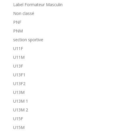
Label Formateur Masculin
Non classé
PNF
PNM
section sportive
U11F
U11M
U13F
U13F1
U13F2
U13M
U13M 1
U13M 2
U15F
U15M