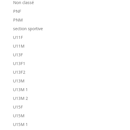
Non classé
PNF
PNM
section sportive
U11F
U11M
U13F
U13F1
U13F2
U13M
U13M 1
U13M 2
U15F
U15M
U15M 1