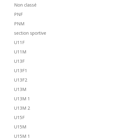
Non classé
PNF
PNM
section sportive
U11F
U11M
U13F
U13F1
U13F2
U13M
U13M 1
U13M 2
U15F
U15M
U15M 1