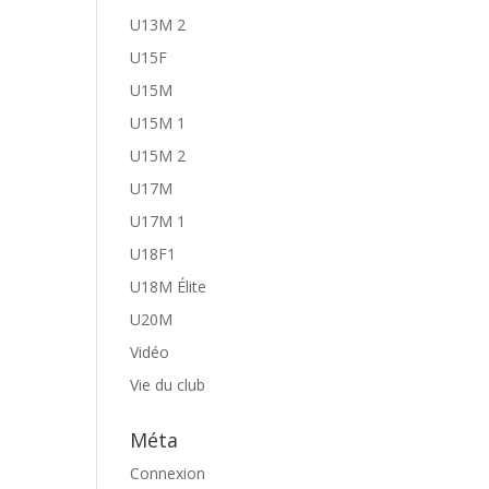
U13M 2
U15F
U15M
U15M 1
U15M 2
U17M
U17M 1
U18F1
U18M Élite
U20M
Vidéo
Vie du club
Méta
Connexion