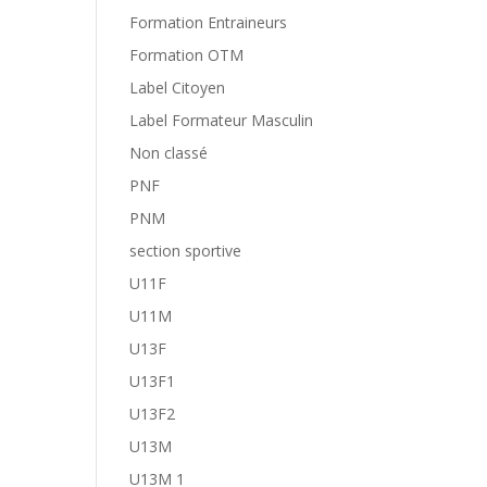
Formation Entraineurs
Formation OTM
Label Citoyen
Label Formateur Masculin
Non classé
PNF
PNM
section sportive
U11F
U11M
U13F
U13F1
U13F2
U13M
U13M 1