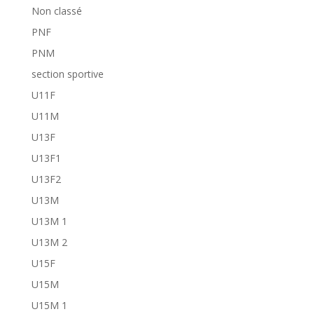
Non classé
PNF
PNM
section sportive
U11F
U11M
U13F
U13F1
U13F2
U13M
U13M 1
U13M 2
U15F
U15M
U15M 1