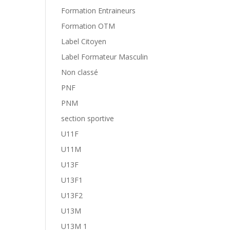
Formation Entraineurs
Formation OTM
Label Citoyen
Label Formateur Masculin
Non classé
PNF
PNM
section sportive
U11F
U11M
U13F
U13F1
U13F2
U13M
U13M 1