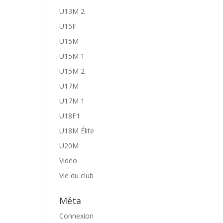
U13M 2
U15F
U15M
U15M 1
U15M 2
U17M
U17M 1
U18F1
U18M Élite
U20M
Vidéo
Vie du club
Méta
Connexion